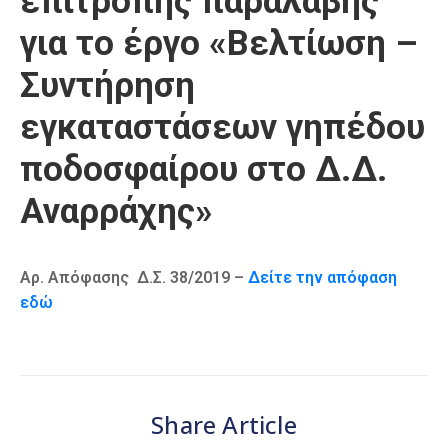
επιτροπής παραλαβής
Καιρός
για το έργο «Βελτίωση –
Συντήρηση
εγκαταστάσεων γηπέδου
ποδοσφαίρου στο Δ.Δ.
Αναρράχης»
Αρ. Απόφασης Δ.Σ. 38/2019 –
Δείτε την απόφαση
εδώ
Share Article