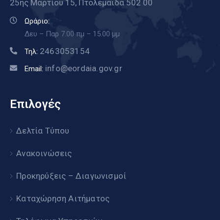
25ης Μαρτίου 15, Πτολεμαΐδα 502 00
Ωράριο:
Δευ – Παρ 7.00 πμ – 15.00 μμ
2463053154
Τηλ:
info@eordaia.gov.gr
Email:
Επιλογές
Δελτία Τύπου
Ανακοινώσεις
Προκηρύξεις – Διαγωνισμοί
Καταχώρηση Αιτήματος