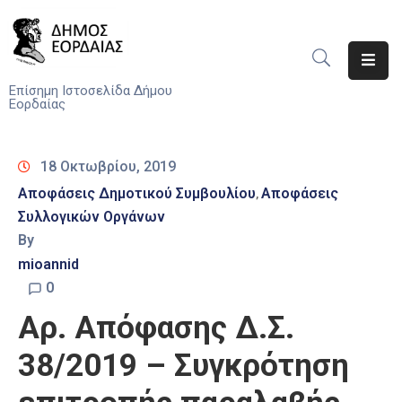
Αρχική
Επίσημη Ιστοσελίδα Δήμου
Εορδαίας
Ο
Δήμος
18 Οκτωβρίου, 2019
Νέα
Αποφάσεις Δημοτικού Συμβουλίου
Αποφάσεις
‚
Συλλογικών Οργάνων
Υπηρεσίες
By
Του
Δήμου
mioannid
0
Προσκλήσεις
Αρ. Απόφασης Δ.Σ.
Αποφάσεις
38/2019 – Συγκρότηση
Τηλέφωνα