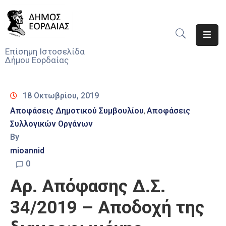
Αρχική
Επίσημη Ιστοσελίδα
Δήμου Εορδαίας
Ο
Δήμος
18 Οκτωβρίου, 2019
Νέα
Αποφάσεις Δημοτικού Συμβουλίου
Αποφάσεις
‚
Συλλογικών Οργάνων
Υπηρεσίες
Του
By
Δήμου
mioannid
0
Προσκλήσεις
Αρ. Απόφασης Δ.Σ.
Αποφάσεις
34/2019 – Αποδοχή της
Τηλέφωνα