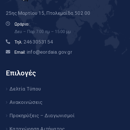
25ης Μαρτίου 15, Πτολεμαΐδα 502 00
Ωράριο:
Δευ – Παρ 7.00 πμ – 15.00 μμ
2463053154
Τηλ:
info@eordaia.gov.gr
Email:
Επιλογές
Δελτία Τύπου
Ανακοινώσεις
Προκηρύξεις – Διαγωνισμοί
Καταχώρηση Αιτήματος