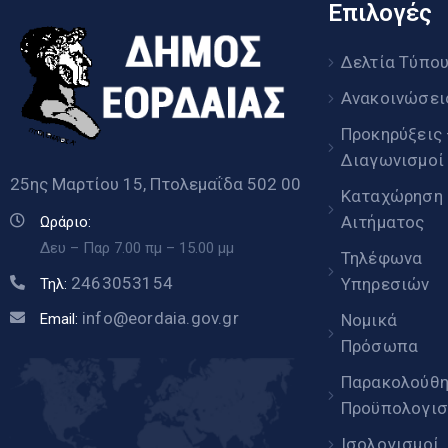
Επιλογές
Δελτία Τύπο
Ανακοινώσει
Προκηρύξεις
Διαγωνισμοί
25ης Μαρτίου 15, Πτολεμαΐδα 502 00
Καταχώρηση
Αιτήματος
Ωράριο:
Δευ – Παρ 7.00 πμ – 15.00 μμ
Τηλέφωνα
2463053154
Υπηρεσιών
Τηλ:
info@eordaia.gov.gr
Email:
Νομικά
Πρόσωπα
Παρακολούθ
Προϋπολογισ
Ισολογισμοί