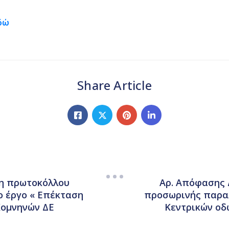
εδώ
Share Article
ση πρωτοκόλλου
Αρ. Απόφασης 
ο έργο « Επέκταση
προσωρινής παραλ
Κομνηνών ΔΕ
Κεντρικών οδ