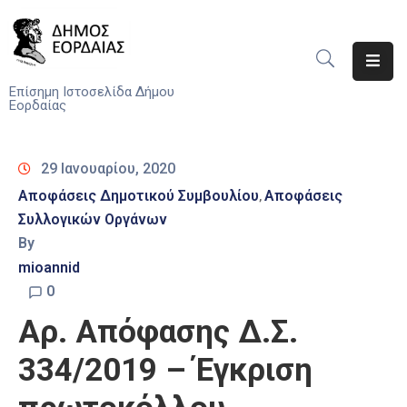
Αρχική
Επίσημη Ιστοσελίδα Δήμου
Εορδαίας
Ο
Δήμος
29 Ιανουαρίου, 2020
Νέα
Αποφάσεις Δημοτικού Συμβουλίου
Αποφάσεις
‚
Συλλογικών Οργάνων
Υπηρεσίες
By
Του
Δήμου
mioannid
0
Προσκλήσεις
Αρ. Απόφασης Δ.Σ.
Αποφάσεις
334/2019 – Έγκριση
Τηλέφωνα