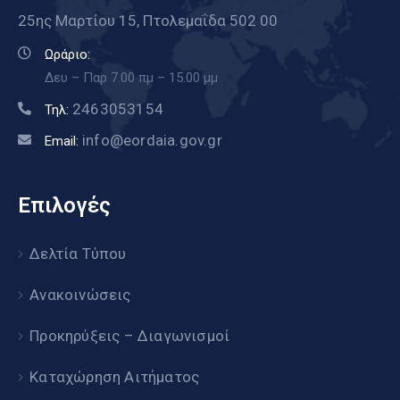
25ης Μαρτίου 15, Πτολεμαΐδα 502 00
Ωράριο:
Δευ – Παρ 7.00 πμ – 15.00 μμ
2463053154
Τηλ:
info@eordaia.gov.gr
Email:
Επιλογές
Δελτία Τύπου
Ανακοινώσεις
Προκηρύξεις – Διαγωνισμοί
Καταχώρηση Αιτήματος