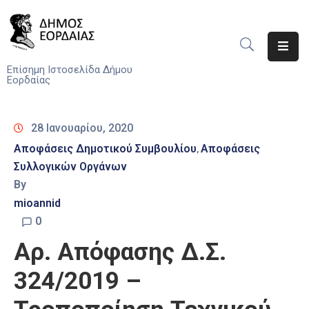
Αρχική
Επίσημη Ιστοσελίδα Δήμου
Εορδαίας
Ο
Δήμος
28 Ιανουαρίου, 2020
Νέα
Αποφάσεις Δημοτικού Συμβουλίου
Αποφάσεις
‚
Συλλογικών Οργάνων
Υπηρεσίες
By
Του
Δήμου
mioannid
0
Προσκλήσεις
Αρ. Απόφασης Δ.Σ.
Αποφάσεις
324/2019 –
Τηλέφωνα