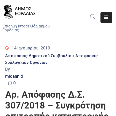
Αρχική
Επίσημη Ιστοσελίδα Δήμου
Εορδαίας
Ο
Δήμος
14 Ιανουαρίου, 2019
Νέα
Αποφάσεις Δημοτικού Συμβουλίου
Αποφάσεις
‚
Συλλογικών Οργάνων
Υπηρεσίες
By
Του
Δήμου
mioannid
0
Προσκλήσεις
Αρ. Απόφασης Δ.Σ.
Αποφάσεις
307/2018 – Συγκρότηση
Τηλέφωνα