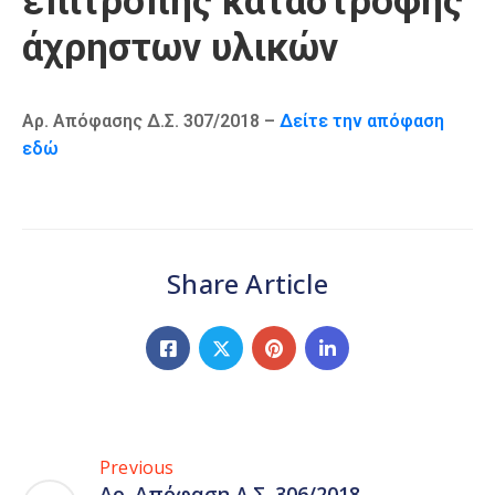
επιτροπής καταστροφής
Καιρός
άχρηστων υλικών
Αρ. Απόφασης Δ.Σ. 307/2018 –
Δείτε την απόφαση
εδώ
Share Article
Previous
Αρ. Απόφαση Δ.Σ. 306/2018 –