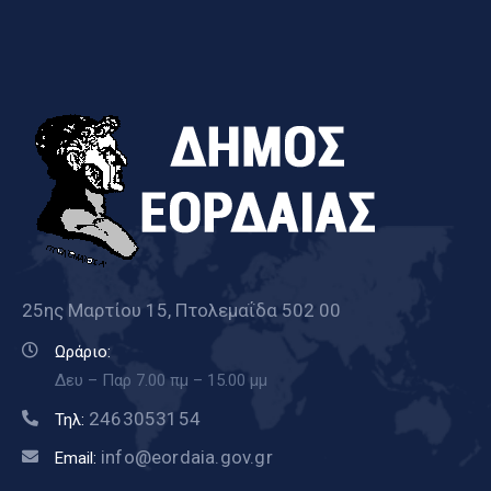
25ης Μαρτίου 15, Πτολεμαΐδα 502 00
Ωράριο:
Δευ – Παρ 7.00 πμ – 15.00 μμ
2463053154
Τηλ:
info@eordaia.gov.gr
Email: