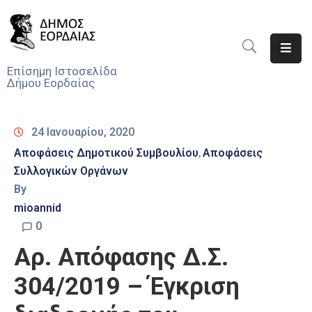
Αρχική
Επίσημη Ιστοσελίδα
Δήμου Εορδαίας
Ο
Δήμος
24 Ιανουαρίου, 2020
Νέα
Αποφάσεις Δημοτικού Συμβουλίου
Αποφάσεις
‚
Συλλογικών Οργάνων
Υπηρεσίες
Του
By
Δήμου
mioannid
0
Προσκλήσεις
Αρ. Απόφασης Δ.Σ.
Αποφάσεις
304/2019 – Έγκριση
Τηλέφωνα