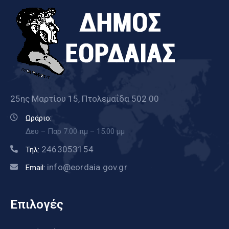
25ης Μαρτίου 15, Πτολεμαΐδα 502 00
Ωράριο:
Δευ – Παρ 7.00 πμ – 15.00 μμ
2463053154
Τηλ:
info@eordaia.gov.gr
Email:
Επιλογές