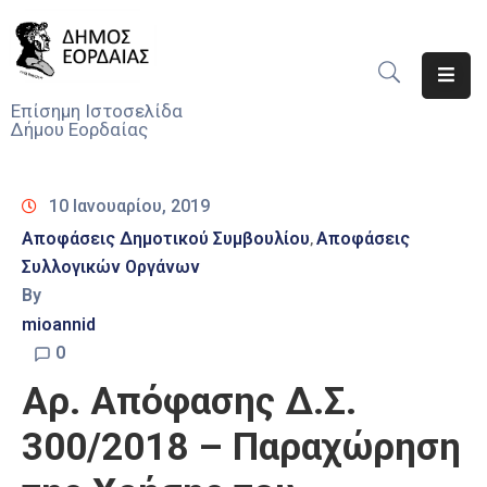
Αρχική
Επίσημη Ιστοσελίδα
Δήμου Εορδαίας
Ο
Δήμος
10 Ιανουαρίου, 2019
Νέα
Αποφάσεις Δημοτικού Συμβουλίου
Αποφάσεις
‚
Συλλογικών Οργάνων
Υπηρεσίες
Του
By
Δήμου
mioannid
0
Προσκλήσεις
Αρ. Απόφασης Δ.Σ.
Αποφάσεις
300/2018 – Παραχώρηση
Τηλέφωνα