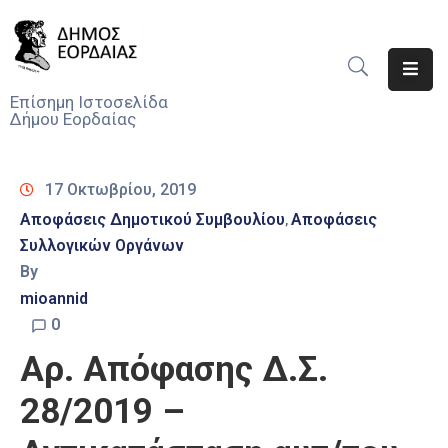
Αρχική
Επίσημη Ιστοσελίδα
Δήμου Εορδαίας
Ο
Δήμος
17 Οκτωβρίου, 2019
Νέα
Αποφάσεις Δημοτικού Συμβουλίου
Αποφάσεις
‚
Συλλογικών Οργάνων
Υπηρεσίες
Του
By
Δήμου
mioannid
0
Προσκλήσεις
Αρ. Απόφασης Δ.Σ.
Αποφάσεις
28/2019 –
Τηλέφωνα