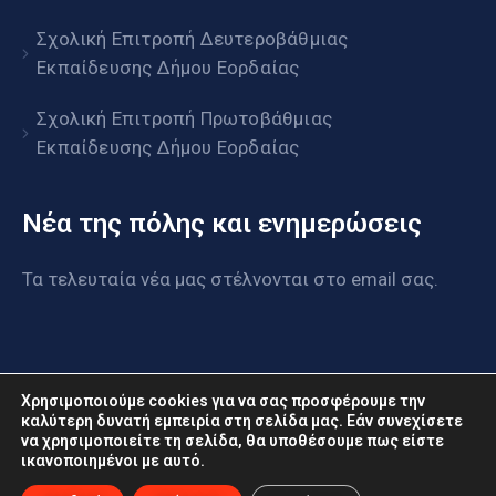
Σχολική Επιτροπή Δευτεροβάθμιας
Εκπαίδευσης Δήμου Εορδαίας
Σχολική Επιτροπή Πρωτοβάθμιας
Εκπαίδευσης Δήμου Εορδαίας
Νέα της πόλης και ενημερώσεις
Τα τελευταία νέα μας στέλνονται στο email σας.
Χρησιμοποιούμε cookies για να σας προσφέρουμε την
καλύτερη δυνατή εμπειρία στη σελίδα μας. Εάν συνεχίσετε
να χρησιμοποιείτε τη σελίδα, θα υποθέσουμε πως είστε
www.eordaia.gov.gr © 2022. Με επιφύλαξη παντός
ικανοποιημένοι με αυτό.
δικαιώματος