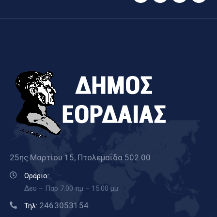
25ης Μαρτίου 15, Πτολεμαΐδα 502 00
Ωράριο:
Δευ – Παρ 7.00 πμ – 15.00 μμ
2463053154
Τηλ: