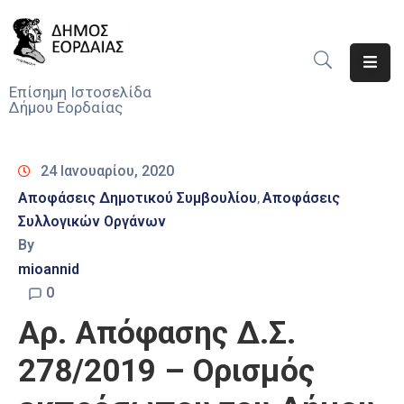
Αρχική
Επίσημη Ιστοσελίδα
Δήμου Εορδαίας
Ο
Δήμος
24 Ιανουαρίου, 2020
Νέα
Αποφάσεις Δημοτικού Συμβουλίου
Αποφάσεις
‚
Συλλογικών Οργάνων
Υπηρεσίες
Του
By
Δήμου
mioannid
0
Προσκλήσεις
Αρ. Απόφασης Δ.Σ.
Αποφάσεις
278/2019 – Ορισμός
Τηλέφωνα