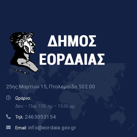
25ης Μαρτίου 15, Πτολεμαΐδα 502 00
Ωράριο:
Δευ – Παρ 7.00 πμ – 15.00 μμ
2463053154
Τηλ:
info@eordaia.gov.gr
Email: