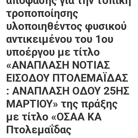
απόφασης για την τοπική
Καιρός
τροποποίησης
υλοποιηθέντος φυσικού
αντικειμένου του 1ου
υποέργου με τίτλο
«ΑΝΑΠΛΑΣΗ ΝΟΤΙΑΣ
ΕΙΣΟΔΟΥ ΠΤΟΛΕΜΑΪΔΑΣ
: ΑΝΑΠΛΑΣΗ ΟΔΟΥ 25ΗΣ
ΜΑΡΤΙΟΥ» της πράξης
με τίτλο «ΟΣΑΑ ΚΑ
Πτολεμαΐδας