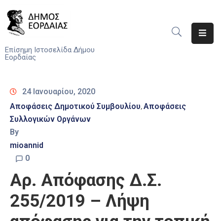
Αρχική
Επίσημη Ιστοσελίδα Δήμου
Εορδαίας
Ο
Δήμος
24 Ιανουαρίου, 2020
Νέα
Αποφάσεις Δημοτικού Συμβουλίου
Αποφάσεις
‚
Συλλογικών Οργάνων
Υπηρεσίες
By
Του
Δήμου
mioannid
0
Προσκλήσεις
Αρ. Απόφασης Δ.Σ.
Αποφάσεις
255/2019 – Λήψη
Τηλέφωνα