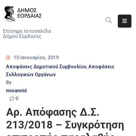
Αρχική
Επίσημη Ιστοσελίδα
Δήμου Εορδαίας
Ο
Δήμος
10 Ιανουαρίου, 2019
Νέα
Αποφάσεις Δημοτικού Συμβουλίου
Αποφάσεις
‚
Συλλογικών Οργάνων
Υπηρεσίες
Του
By
Δήμου
mioannid
0
Προσκλήσεις
Αρ. Απόφασης Δ.Σ.
Αποφάσεις
213/2018 – Συγκρότηση
Τηλέφωνα