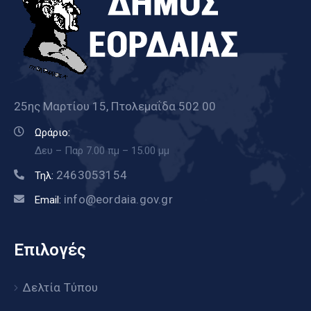
25ης Μαρτίου 15, Πτολεμαΐδα 502 00
Ωράριο:
Δευ – Παρ 7.00 πμ – 15.00 μμ
2463053154
Τηλ:
info@eordaia.gov.gr
Email:
Επιλογές
Δελτία Τύπου