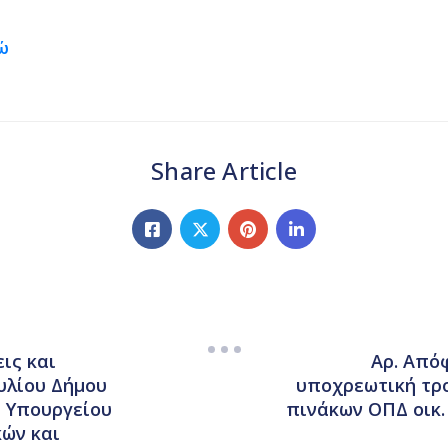
δώ
Share Article
ις και
Αρ. Από
υλίου Δήμου
υποχρεωτική τρ
υ Υπουργείου
πινάκων ΟΠΔ οικ.
κών και