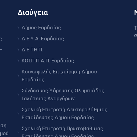
Διαύγεια
υ
Δήμος Εορδαίας
Τ
σ
ς
Δ.Ε.Υ.Α. Εορδαίας
 –
Δ.Ε.ΤΗ.Π.
ΚΟΙ.Π.Π.Α.Π. Εορδαίας
Κοινωφελής Επιχείρηση Δήμου
Εορδαίας
Σύνδεσμος Ύδρευσης Ολυμπιάδας
Γαλάτειας Αναργύρων
Σχολική Επιτροπή Δευτεροβάθμιας
Εκπαίδευσης Δήμου Εορδαίας
ηση
Σχολική Επιτροπή Πρωτοβάθμιας
μού
Εκπαίδευσης Δήμου Εορδαίας