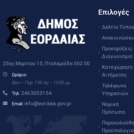
Επιλογές
Δελτία Τύπο
Ανακοινώσει
Προκηρύξεις
Διαγωνισμοί
25ης Μαρτίου 15, Πτολεμαΐδα 502 00
Καταχώρηση
Αιτήματος
Ωράριο:
Δευ – Παρ 7.00 πμ – 15.00 μμ
Τηλέφωνα
2463053154
Υπηρεσιών
Τηλ:
info@eordaia.gov.gr
Email:
Νομικά
Πρόσωπα
Παρακολούθ
Προϋπολογισ