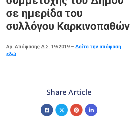
συμμετοχής του Δήμου
Καιρός
σε ημερίδα του
συλλόγου Καρκινοπαθών
Αρ. Απόφασης Δ.Σ. 19/2019 –
Δείτε την απόφαση
εδώ
Share Article