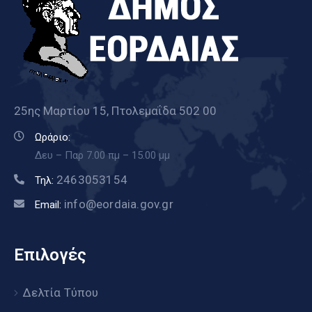
25ης Μαρτίου 15, Πτολεμαΐδα 502 00
Ωράριο:
Δευ – Παρ 7.00 πμ – 15.00 μμ
2463053154
Τηλ:
info@eordaia.gov.gr
Email:
Επιλογές
Δελτία Τύπου