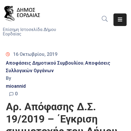
Αρχική
Επίσημη Ιστοσελίδα Δήμου
Εορδαίας
Ο
Δήμος
16 Οκτωβρίου, 2019
Νέα
Αποφάσεις Δημοτικού Συμβουλίου
Αποφάσεις
‚
Συλλογικών Οργάνων
Υπηρεσίες
By
Του
Δήμου
mioannid
0
Προσκλήσεις
Αρ. Απόφασης Δ.Σ.
Αποφάσεις
19/2019 – ΄Εγκριση
Τηλέφωνα