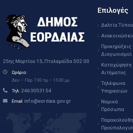
Επιλογές
Δελτία Τύπο
Ανακοινώσει
Προκηρύξεις
Διαγωνισμοί
25ης Μαρτίου 15, Πτολεμαΐδα 502 00
Καταχώρηση
Αιτήματος
Ωράριο:
Δευ – Παρ 7.00 πμ – 15.00 μμ
Τηλέφωνα
2463053154
Υπηρεσιών
Τηλ:
info@eordaia.gov.gr
Email:
Νομικά
Πρόσωπα
Παρακολούθ
Προϋπολογισ