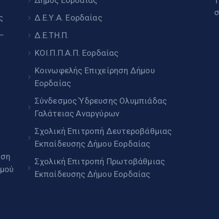
υ
Δήμος Εορδαίας
Τ
σ
ς
Δ.Ε.Υ.Α. Εορδαίας
 –
Δ.Ε.ΤΗ.Π.
ΚΟΙ.Π.Π.Α.Π. Εορδαίας
Κοινωφελής Επιχείρηση Δήμου
Εορδαίας
Σύνδεσμος Ύδρευσης Ολυμπιάδας
Γαλάτειας Αναργύρων
Σχολική Επιτροπή Δευτεροβάθμιας
Εκπαίδευσης Δήμου Εορδαίας
ηση
Σχολική Επιτροπή Πρωτοβάθμιας
μού
Εκπαίδευσης Δήμου Εορδαίας