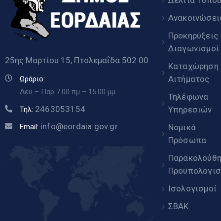
Δελτία Τύπο
Ανακοινώσει
Προκηρύξεις
Διαγωνισμοί
25ης Μαρτίου 15, Πτολεμαΐδα 502 00
Καταχώρηση
Αιτήματος
Ωράριο:
Δευ – Παρ 7.00 πμ – 15.00 μμ
Τηλέφωνα
2463053154
Υπηρεσιών
Τηλ:
info@eordaia.gov.gr
Email:
Νομικά
Πρόσωπα
Παρακολούθ
Προϋπολογισ
Ισολογισμοί
ΣΒΑΚ