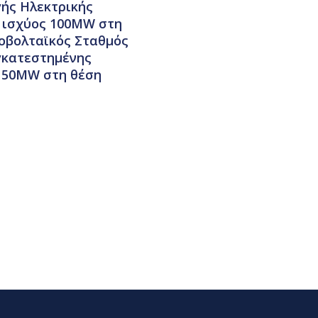
ής Ηλεκτρικής
ύ ισχύος 100ΜW στη
τοβολταϊκός Σταθμός
γκατεστημένης
 150MW στη θέση