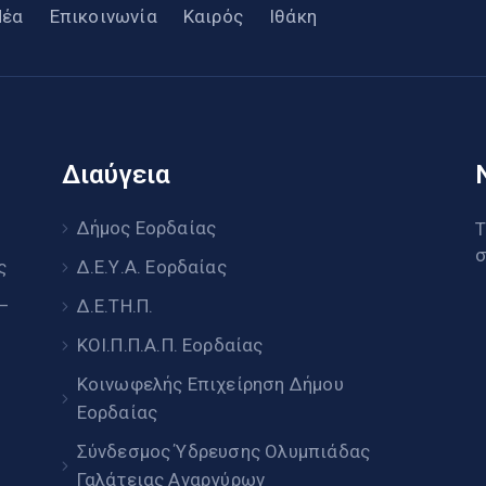
Νέα
Επικοινωνία
Καιρός
Ιθάκη
Διαύγεια
υ
Δήμος Εορδαίας
Τ
σ
ς
Δ.Ε.Υ.Α. Εορδαίας
 –
Δ.Ε.ΤΗ.Π.
ΚΟΙ.Π.Π.Α.Π. Εορδαίας
Κοινωφελής Επιχείρηση Δήμου
Εορδαίας
Σύνδεσμος Ύδρευσης Ολυμπιάδας
Γαλάτειας Αναργύρων