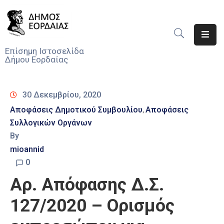
Αρχική
Επίσημη Ιστοσελίδα
Δήμου Εορδαίας
Ο
Δήμος
30 Δεκεμβρίου, 2020
Νέα
Αποφάσεις Δημοτικού Συμβουλίου
Αποφάσεις
‚
Συλλογικών Οργάνων
Υπηρεσίες
Του
By
Δήμου
mioannid
0
Προσκλήσεις
Αρ. Απόφασης Δ.Σ.
Αποφάσεις
127/2020 – Ορισμός
Τηλέφωνα