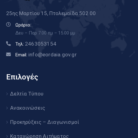
25ης Μαρτίου 15, Πτολεμαΐδα 502 00
Ωράριο:
Δευ – Παρ 7.00 πμ – 15.00 μμ
2463053154
Τηλ:
info@eordaia.gov.gr
Email:
Επιλογές
Δελτία Τύπου
Ανακοινώσεις
Προκηρύξεις – Διαγωνισμοί
Καταχώρηση Αιτήματος