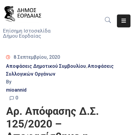
Αρχική
Επίσημη Ιστοσελίδα
Δήμου Εορδαίας
Ο
Δήμος
8 Σεπτεμβρίου, 2020
Νέα
Αποφάσεις Δημοτικού Συμβουλίου
Αποφάσεις
‚
Συλλογικών Οργάνων
Υπηρεσίες
Του
By
Δήμου
mioannid
0
Προσκλήσεις
Αρ. Απόφασης Δ.Σ.
Αποφάσεις
125/2020 –
Τηλέφωνα