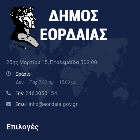
25ης Μαρτίου 15, Πτολεμαΐδα 502 00
Ωράριο:
Δευ – Παρ 7.00 πμ – 15.00 μμ
2463053154
Τηλ:
info@eordaia.gov.gr
Email:
Επιλογές