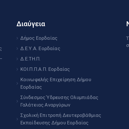
Διαύγεια
υ
Δήμος Εορδαίας
Τ
σ
ς
Δ.Ε.Υ.Α. Εορδαίας
 –
Δ.Ε.ΤΗ.Π.
ΚΟΙ.Π.Π.Α.Π. Εορδαίας
Κοινωφελής Επιχείρηση Δήμου
Εορδαίας
Σύνδεσμος Ύδρευσης Ολυμπιάδας
Γαλάτειας Αναργύρων
Σχολική Επιτροπή Δευτεροβάθμιας
Εκπαίδευσης Δήμου Εορδαίας