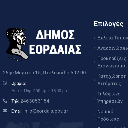
Επιλογές
Δελτία Τύπο
Ανακοινώσει
Προκηρύξεις
Διαγωνισμοί
25ης Μαρτίου 15, Πτολεμαΐδα 502 00
Καταχώρηση
Αιτήματος
Ωράριο:
Δευ – Παρ 7.00 πμ – 15.00 μμ
Τηλέφωνα
2463053154
Υπηρεσιών
Τηλ:
info@eordaia.gov.gr
Email:
Νομικά
Πρόσωπα