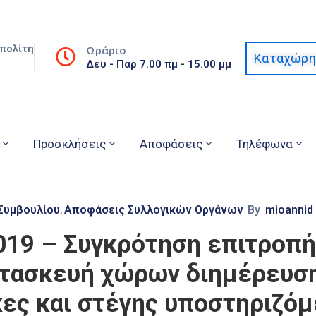
πολίτη
Ωράριο
Καταχώρη
Δευ - Παρ 7.00 πμ - 15.00 μμ
Προσκλήσεις
Αποφάσεις
Τηλέφωνα
Συμβουλίου
Αποφάσεις Συλλογικών Οργάνων
By
mioannid
‚
019 – Συγκρότηση επιτροπ
ατασκευή χώρων διημέρευσ
κες και στέγης υποστηριζό