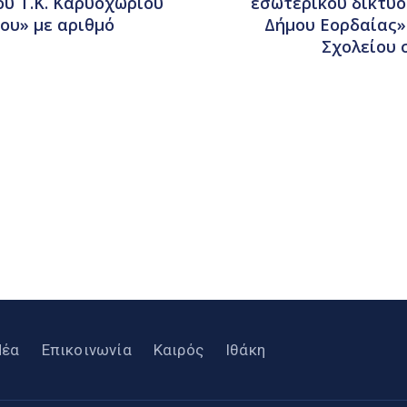
υ Τ.Κ. Καρυοχωρίου
εσωτερικού δικτύο
ου» με αριθμό
Δήμου Εορδαίας» 
Σχολείου 
Νέα
Επικοινωνία
Καιρός
Ιθάκη