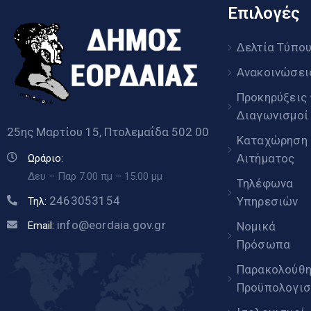
Επιλογές
Δελτία Τύπο
Ανακοινώσει
Προκηρύξεις
Διαγωνισμοί
25ης Μαρτίου 15, Πτολεμαΐδα 502 00
Καταχώρηση
Αιτήματος
Ωράριο:
Δευ – Παρ 7.00 πμ – 15.00 μμ
Τηλέφωνα
2463053154
Υπηρεσιών
Τηλ:
info@eordaia.gov.gr
Email:
Νομικά
Πρόσωπα
Παρακολούθ
Προϋπολογισ