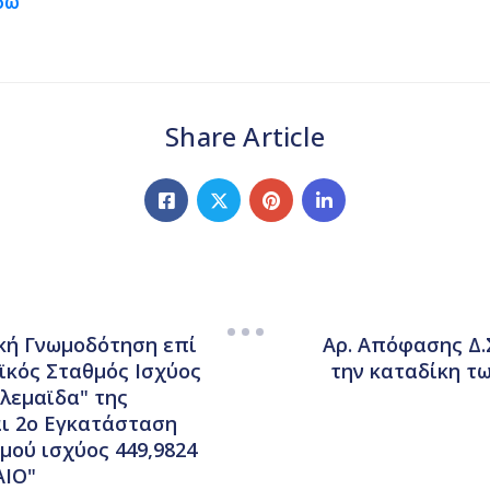
εδώ
Share Article
ική Γνωμοδότηση επί
Αρ. Απόφασης Δ.
ϊκός Σταθμός Ισχύος
την καταδίκη τ
λεμαϊδα" της
αι 2ο Εγκατάσταση
μού ισχύος 449,9824
ΑΙΟ"