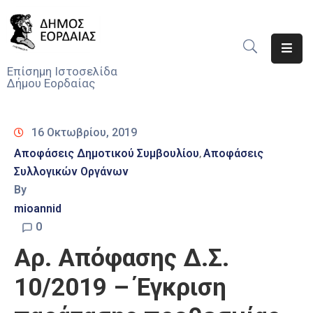
Αρχική
Επίσημη Ιστοσελίδα
Δήμου Εορδαίας
Ο
Δήμος
16 Οκτωβρίου, 2019
Νέα
Αποφάσεις Δημοτικού Συμβουλίου
Αποφάσεις
‚
Συλλογικών Οργάνων
Υπηρεσίες
Του
By
Δήμου
mioannid
0
Προσκλήσεις
Αρ. Απόφασης Δ.Σ.
Αποφάσεις
10/2019 – Έγκριση
Τηλέφωνα