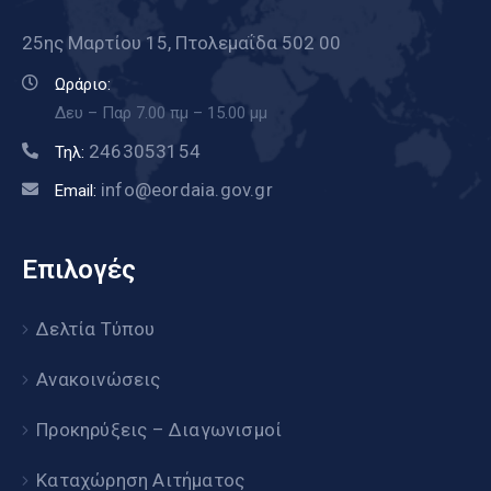
25ης Μαρτίου 15, Πτολεμαΐδα 502 00
Ωράριο:
Δευ – Παρ 7.00 πμ – 15.00 μμ
2463053154
Τηλ:
info@eordaia.gov.gr
Email:
Επιλογές
Δελτία Τύπου
Ανακοινώσεις
Προκηρύξεις – Διαγωνισμοί
Καταχώρηση Αιτήματος