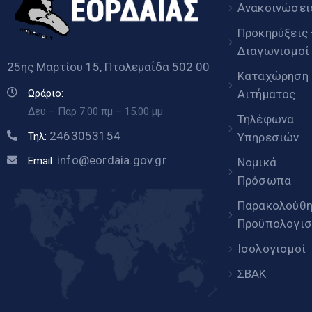
Ανακοινώσει
Προκηρύξεις
Διαγωνισμοί
25ης Μαρτίου 15, Πτολεμαΐδα 502 00
Καταχώρηση
Αιτήματος
Ωράριο:
Δευ – Παρ 7.00 πμ – 15.00 μμ
Τηλέφωνα
2463053154
Υπηρεσιών
Τηλ:
info@eordaia.gov.gr
Email:
Νομικά
Πρόσωπα
Παρακολούθ
Προϋπολογισ
Ισολογισμοί
ΣΒΑΚ