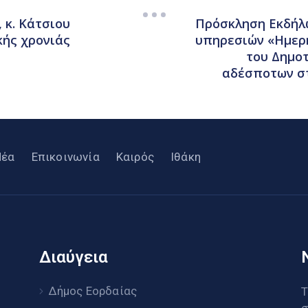
 κ. Κάτσιου
Πρόσκληση Εκδήλ
κής χρονιάς
υπηρεσιών «Ημερ
του Δημο
αδέσποτων στ
Νέα
Επικοινωνία
Καιρός
Ιθάκη
Διαύγεια
υ
Δήμος Εορδαίας
Τ
σ