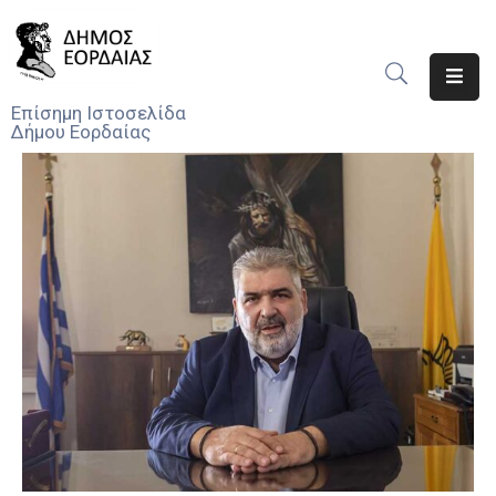
Αρχική
Επίσημη Ιστοσελίδα
Δήμου Εορδαίας
Ο
Δήμος
Νέα
Υπηρεσίες
Του
Δήμου
Προσκλήσεις
Αποφάσεις
Τηλέφωνα