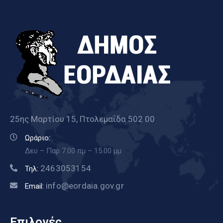
25ης Μαρτίου 15, Πτολεμαΐδα 502 00
Ωράριο:
Δευ – Παρ 7.00 πμ – 15.00 μμ
2463053154
Τηλ:
info@eordaia.gov.gr
Email:
Επιλογές