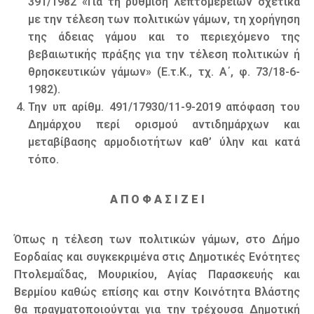
391/1982 «Για τη ρύθµιση λεπτοµερειών σχετικά
µε την τέλεση των πολιτικών γάµων, τη χορήγηση
της άδειας γάµου και το περιεχόµενο της
βεβαιωτικής πράξης για την τέλεση πολιτικών ή
θρησκευτικών γάµων» (Ε.τ.Κ., τχ. Α΄, φ. 73/18-6-
1982).
Την υπ αρίθμ. 491/17930/11-9-2019 απόφαση του
Δηµάρχου περί ορισµού αντιδηµάρχων και
µεταβίβασης αρµοδιοτήτων καθ’ ύλην και κατά
τόπο.
Α Π Ο Φ Α Σ Ι Ζ Ε Ι
Όπως η τέλεση των πολιτικών γάμων, στο Δήμο
Εορδαίας και συγκεκριμένα στις Δημοτικές Ενότητες
Πτολεμαΐδας, Μουρικίου, Αγίας Παρασκευής και
Βερμίου καθώς επίσης και στην Κοινότητα Βλάστης
θα πραγματοποιούνται για την τρέχουσα Δημοτική