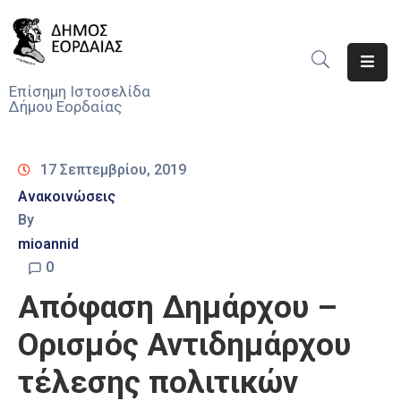
Αρχική
Επίσημη Ιστοσελίδα
Δήμου Εορδαίας
Ο
Δήμος
17 Σεπτεμβρίου, 2019
Νέα
Ανακοινώσεις
By
Υπηρεσίες
Του
mioannid
Δήμου
0
Απόφαση Δημάρχου –
Προσκλήσεις
Ορισμός Αντιδημάρχου
Αποφάσεις
τέλεσης πολιτικών
Τηλέφωνα