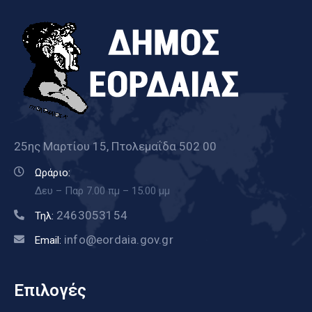
25ης Μαρτίου 15, Πτολεμαΐδα 502 00
Ωράριο:
Δευ – Παρ 7.00 πμ – 15.00 μμ
2463053154
Τηλ:
info@eordaia.gov.gr
Email:
Επιλογές