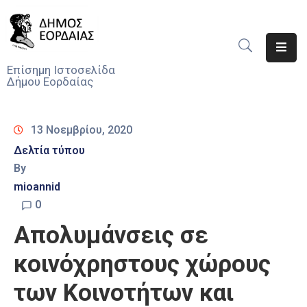
Αρχική
Επίσημη Ιστοσελίδα
Δήμου Εορδαίας
Ο
Δήμος
13 Νοεμβρίου, 2020
Νέα
Δελτία τύπου
By
Υπηρεσίες
Του
mioannid
Δήμου
0
Απολυμάνσεις σε
Προσκλήσεις
κοινόχρηστους χώρους
Αποφάσεις
των Κοινοτήτων και
Τηλέφωνα