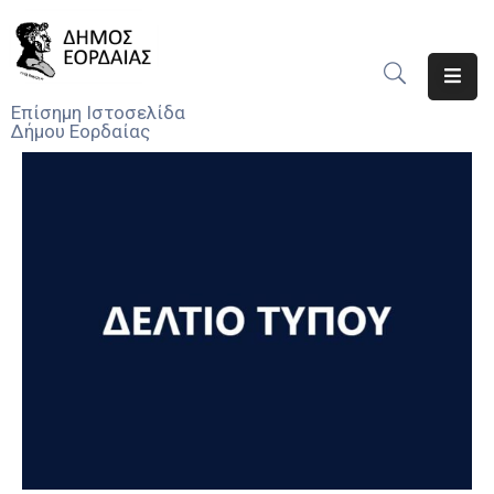
Αρχική
Επίσημη Ιστοσελίδα
Δήμου Εορδαίας
Ο
Δήμος
Νέα
Υπηρεσίες
Του
Δήμου
Προσκλήσεις
Αποφάσεις
Τηλέφωνα