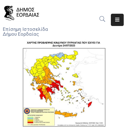
Αρχική
Επίσημη Ιστοσελίδα
Δήμου Εορδαίας
Ο
Δήμος
Νέα
Υπηρεσίες
Του
Δήμου
Προσκλήσεις
Αποφάσεις
Τηλέφωνα