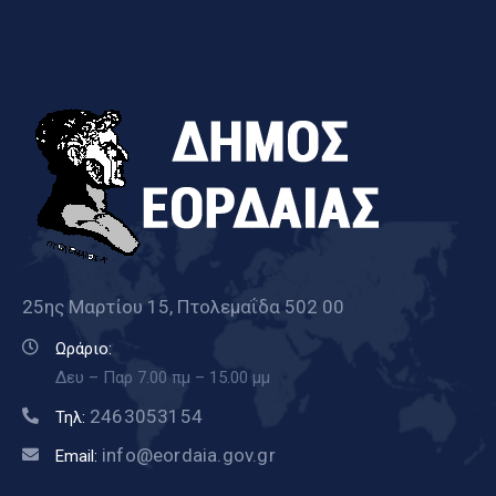
25ης Μαρτίου 15, Πτολεμαΐδα 502 00
Ωράριο:
Δευ – Παρ 7.00 πμ – 15.00 μμ
2463053154
Τηλ:
info@eordaia.gov.gr
Email: