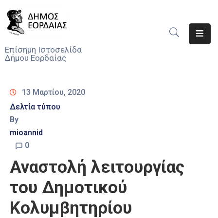
Αρχική
Επίσημη Ιστοσελίδα
Δήμου Εορδαίας
Ο
Δήμος
13 Μαρτίου, 2020
Νέα
Δελτία τύπου
By
Υπηρεσίες
Του
mioannid
Δήμου
0
Αναστολή λειτουργίας
Προσκλήσεις
του Δημοτικού
Αποφάσεις
Κολυμβητηρίου
Τηλέφωνα