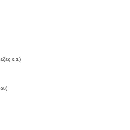
ζες κ.α.)
ίου)