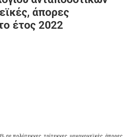
εϊκές, άπορες
το έτος 2022
% σε πολύτεκνες, τρίτεκνες, μονογονεϊκές, άπορες