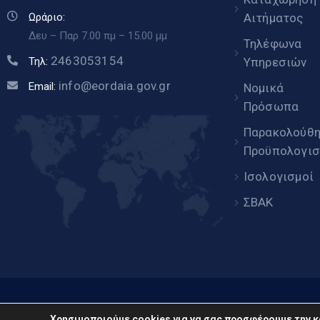
Αιτήματος
Ωράριο:
Δευ – Παρ 7.00 πμ – 15.00 μμ
Τηλέφωνα
2463053154
Υπηρεσιών
Τηλ:
info@eordaia.gov.gr
Email:
Νομικά
Πρόσωπα
Παρακολούθ
Προϋπολογισ
Ισολογισμοί
ΣΒΑΚ
www.eor
Χρησιμοποιούμε cookies για να σας προσφέρουμε την κ