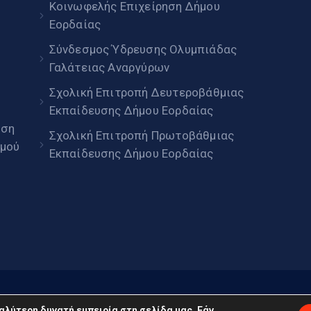
Κοινωφελής Επιχείρηση Δήμου
Εορδαίας
Σύνδεσμος Ύδρευσης Ολυμπιάδας
Γαλάτειας Αναργύρων
Σχολική Επιτροπή Δευτεροβάθμιας
Εκπαίδευσης Δήμου Εορδαίας
ηση
Σχολική Επιτροπή Πρωτοβάθμιας
μού
Εκπαίδευσης Δήμου Εορδαίας
daia.gov.gr © 2022. Με επιφύλαξη παντός δικαιώματος
αλύτερη δυνατή εμπειρία στη σελίδα μας. Εάν