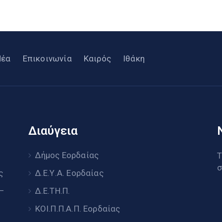
Νέα
Επικοινωνία
Καιρός
Ιθάκη
Διαύγεια
υ
Δήμος Εορδαίας
Τ
σ
ς
Δ.Ε.Υ.Α. Εορδαίας
 –
Δ.Ε.ΤΗ.Π.
ΚΟΙ.Π.Π.Α.Π. Εορδαίας