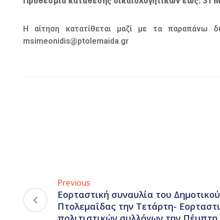
Προθεσμία κατάθεσης δικαιολογητικών έως: 31 Μ
Η αίτηση κατατίθεται μαζί με τα παραπάνω δ
msimeonidis@ptolemaida.gr
Previous
Εορταστική συναυλία του Δημοτικού
Πτολεμαΐδας την Τετάρτη- Εορταστ
πολιτιστικών συλλόγων την Πέμπτη