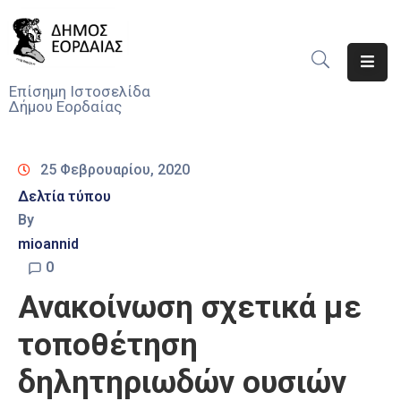
Αρχική
Επίσημη Ιστοσελίδα
Δήμου Εορδαίας
Ο
Δήμος
25 Φεβρουαρίου, 2020
Νέα
Δελτία τύπου
By
Υπηρεσίες
Του
mioannid
Δήμου
0
Ανακοίνωση σχετικά με
Προσκλήσεις
τοποθέτηση
Αποφάσεις
δηλητηριωδών ουσιών
Τηλέφωνα