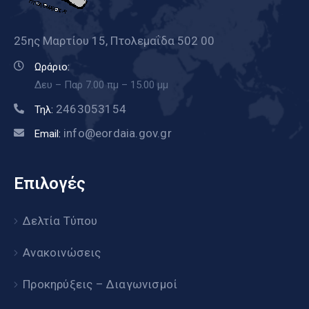
25ης Μαρτίου 15, Πτολεμαΐδα 502 00
Ωράριο:
Δευ – Παρ 7.00 πμ – 15.00 μμ
2463053154
Τηλ:
info@eordaia.gov.gr
Email:
Επιλογές
Δελτία Τύπου
Ανακοινώσεις
Προκηρύξεις – Διαγωνισμοί