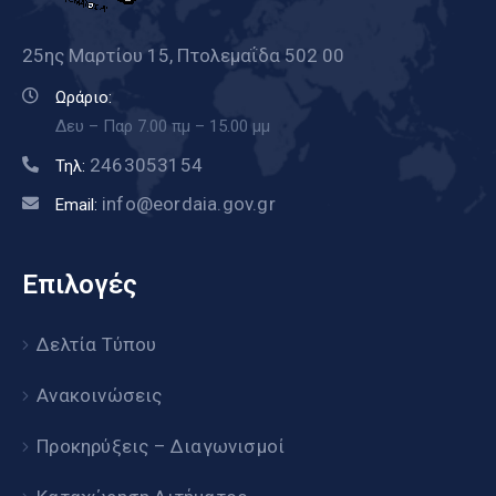
25ης Μαρτίου 15, Πτολεμαΐδα 502 00
Ωράριο:
Δευ – Παρ 7.00 πμ – 15.00 μμ
2463053154
Τηλ:
info@eordaia.gov.gr
Email:
Επιλογές
Δελτία Τύπου
Ανακοινώσεις
Προκηρύξεις – Διαγωνισμοί