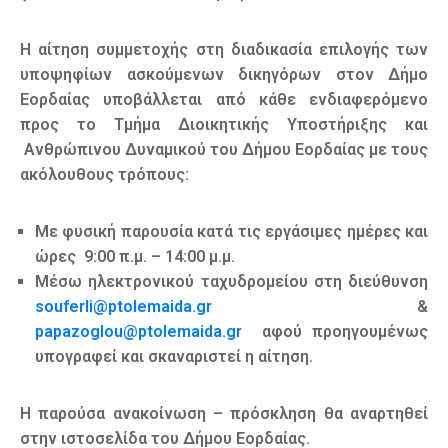
Η αίτηση συμμετοχής στη διαδικασία επιλογής των
υποψηφίων ασκούμενων δικηγόρων στον Δήμο
Εορδαίας υποβάλλεται από κάθε ενδιαφερόμενο
προς το Τμήμα Διοικητικής Υποστήριξης και
Ανθρώπινου Δυναμικού του Δήμου Εορδαίας με τους
ακόλουθους τρόπους:
Με φυσική παρουσία κατά τις εργάσιμες ημέρες και
ώρες 9:00 π.μ. – 14:00 μ.μ.
Μέσω ηλεκτρονικού ταχυδρομείου στη διεύθυνση
souferli@ptolemaida.gr
&
papazoglou@ptolemaida.gr
αφού προηγουμένως
υπογραφεί και σκαναριστεί η αίτηση.
Η παρούσα ανακοίνωση – πρόσκληση θα αναρτηθεί
στην ιστοσελίδα τoυ Δήμου Εορδαίας.