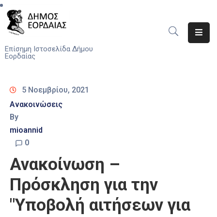
Αρχική
Επίσημη Ιστοσελίδα Δήμου
Εορδαίας
Ο
Δήμος
5 Νοεμβρίου, 2021
Νέα
Ανακοινώσεις
By
Υπηρεσίες
mioannid
Του
Δήμου
0
Ανακοίνωση –
Προσκλήσεις
Πρόσκληση για την
Αποφάσεις
"Υποβολή αιτήσεων για
Τηλέφωνα