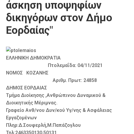
άσκηση υποψηφίων
Καιρός
δικηγόρων στον Δήμο
Εορδαίας"
ΕΛΛΗΝΙΚΗ ΔΗΜΟΚΡΑΤΙΑ
Πτολεμαΐδα: 04/11/2021
ΝΟΜΟΣ ΚΟΖΑΝΗΣ
Αριθμ. Πρωτ: 24858
ΔΗΜΟΣ EOΡΔΑΙΑΣ
Τμήμα Διοίκησης ,Ανθρώπινου Δυναμικού &
Διοικητικής Μέριμνας.
Γραφείο Ανθ/νου Δυν/κού Υγ/νης & Ασφάλειας
Εργαζομένων
Πληρ:Δ.Σουφερλή,Μ.Παπάζογλου
Τηλ:2463350130,50131