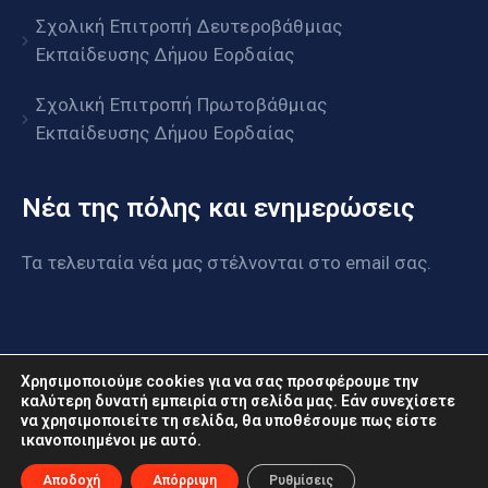
Σχολική Επιτροπή Δευτεροβάθμιας
Εκπαίδευσης Δήμου Εορδαίας
Σχολική Επιτροπή Πρωτοβάθμιας
Εκπαίδευσης Δήμου Εορδαίας
Νέα της πόλης και ενημερώσεις
Τα τελευταία νέα μας στέλνονται στο email σας.
Χρησιμοποιούμε cookies για να σας προσφέρουμε την
καλύτερη δυνατή εμπειρία στη σελίδα μας. Εάν συνεχίσετε
να χρησιμοποιείτε τη σελίδα, θα υποθέσουμε πως είστε
ικανοποιημένοι με αυτό.
www.eordaia.gov.gr © 2022. Με επιφύλαξη παντός
δικαιώματος
Αποδοχή
Απόρριψη
Ρυθμίσεις