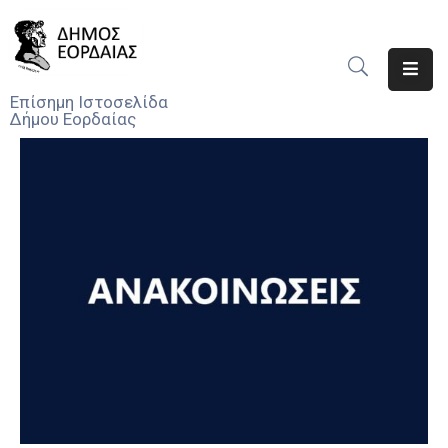
Αρχική
Επίσημη Ιστοσελίδα
Δήμου Εορδαίας
Ο
Δήμος
Νέα
Υπηρεσίες
Του
Δήμου
Προσκλήσεις
Αποφάσεις
Τηλέφωνα