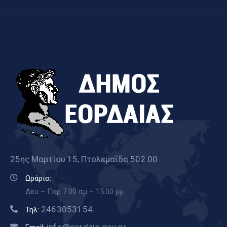
25ης Μαρτίου 15, Πτολεμαΐδα 502 00
Ωράριο:
Δευ – Παρ 7.00 πμ – 15.00 μμ
2463053154
Τηλ: