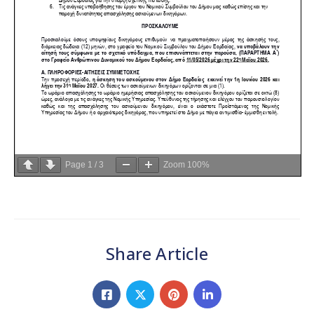
Page
1
/
3
Zoom
100%
Share Article