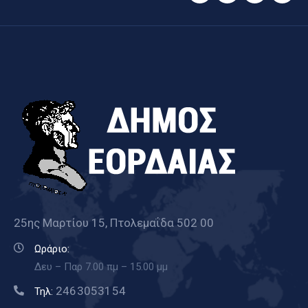
25ης Μαρτίου 15, Πτολεμαΐδα 502 00
Ωράριο:
Δευ – Παρ 7.00 πμ – 15.00 μμ
2463053154
Τηλ: