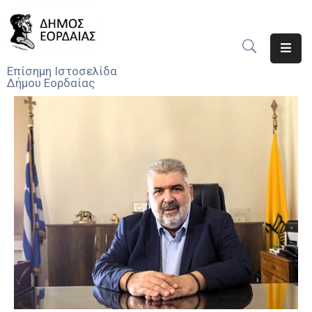
Αρχική
Επίσημη Ιστοσελίδα
Δήμου Εορδαίας
Ο
Δήμος
Νέα
Υπηρεσίες
Του
Δήμου
Προσκλήσεις
Αποφάσεις
Τηλέφωνα