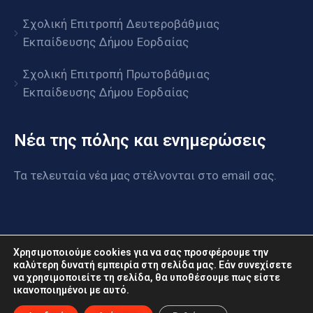
Σχολική Επιτροπή Δευτεροβάθμιας
Εκπαίδευσης Δήμου Εορδαίας
Σχολική Επιτροπή Πρωτοβάθμιας
Εκπαίδευσης Δήμου Εορδαίας
Νέα της πόλης και ενημερώσεις
Τα τελευταία νέα μας στέλνονται στο email σας.
Χρησιμοποιούμε cookies για να σας προσφέρουμε την
καλύτερη δυνατή εμπειρία στη σελίδα μας. Εάν συνεχίσετε
να χρησιμοποιείτε τη σελίδα, θα υποθέσουμε πως είστε
www.eordaia.gov.gr © 2022. Με επιφύλαξη παντός
ικανοποιημένοι με αυτό.
δικαιώματος