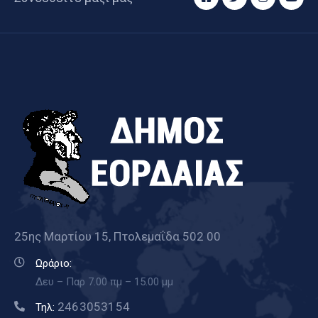
25ης Μαρτίου 15, Πτολεμαΐδα 502 00
Ωράριο:
Δευ – Παρ 7.00 πμ – 15.00 μμ
2463053154
Τηλ: