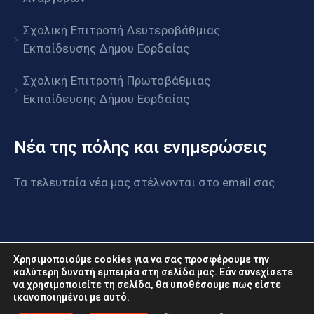
Σχολική Επιτροπή Δευτεροβάθμιας
Εκπαίδευσης Δήμου Εορδαίας
Σχολική Επιτροπή Πρωτοβάθμιας
Εκπαίδευσης Δήμου Εορδαίας
Νέα της πόλης και ενημερώσεις
Τα τελευταία νέα μας στέλνονται στο email σας.
Χρησιμοποιούμε cookies για να σας προσφέρουμε την
καλύτερη δυνατή εμπειρία στη σελίδα μας. Εάν συνεχίσετε
να χρησιμοποιείτε τη σελίδα, θα υποθέσουμε πως είστε
www.eordaia.gov.gr © 2022. Με επιφύλαξη παντός
ικανοποιημένοι με αυτό.
δικαιώματος