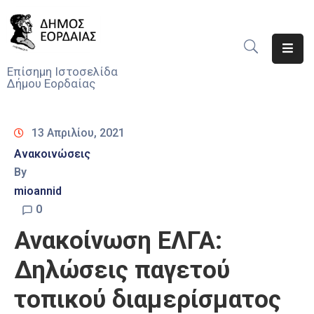
Αρχική
Επίσημη Ιστοσελίδα
Δήμου Εορδαίας
Ο
Δήμος
13 Απριλίου, 2021
Νέα
Ανακοινώσεις
By
Υπηρεσίες
Του
mioannid
Δήμου
0
Ανακοίνωση ΕΛΓΑ:
Προσκλήσεις
Δηλώσεις παγετού
Αποφάσεις
τοπικού διαμερίσματος
Τηλέφωνα