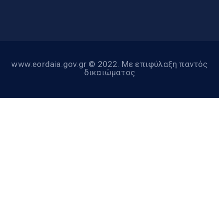
www.eordaia.gov.gr © 2022. Με επιφύλαξη παντός
δικαιώματος