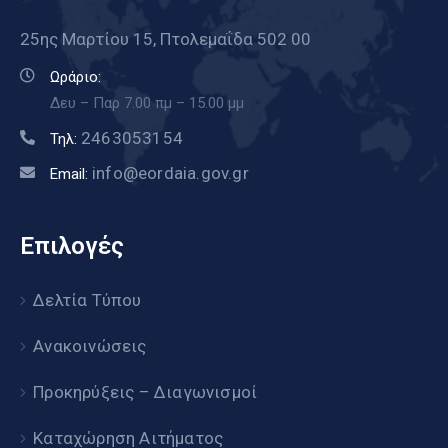
25ης Μαρτίου 15, Πτολεμαΐδα 502 00
Ωράριο:
Δευ – Παρ 7.00 πμ – 15.00 μμ
2463053154
Τηλ:
info@eordaia.gov.gr
Email:
Επιλογές
Δελτία Τύπου
Ανακοινώσεις
Προκηρύξεις – Διαγωνισμοί
Καταχώρηση Αιτήματος