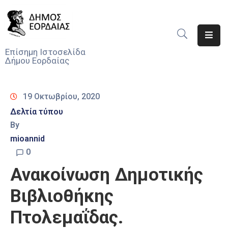
Αρχική
Επίσημη Ιστοσελίδα
Δήμου Εορδαίας
Ο
Δήμος
19 Οκτωβρίου, 2020
Νέα
Δελτία τύπου
By
Υπηρεσίες
Του
mioannid
Δήμου
0
Ανακοίνωση Δημοτικής
Προσκλήσεις
Βιβλιοθήκης
Αποφάσεις
Πτολεμαΐδας.
Τηλέφωνα