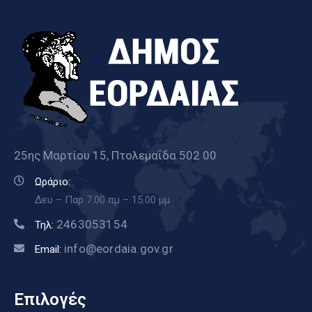
25ης Μαρτίου 15, Πτολεμαΐδα 502 00
Ωράριο:
Δευ – Παρ 7.00 πμ – 15.00 μμ
2463053154
Τηλ:
info@eordaia.gov.gr
Email:
Επιλογές