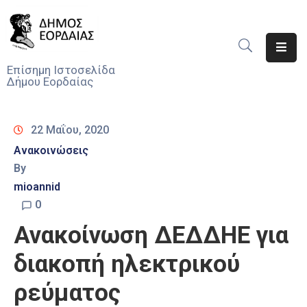
Αρχική
Επίσημη Ιστοσελίδα
Δήμου Εορδαίας
Ο
Δήμος
22 Μαΐου, 2020
Νέα
Ανακοινώσεις
By
Υπηρεσίες
Του
mioannid
Δήμου
0
Ανακοίνωση ΔΕΔΔΗΕ για
Προσκλήσεις
διακοπή ηλεκτρικού
Αποφάσεις
ρεύματος
Τηλέφωνα