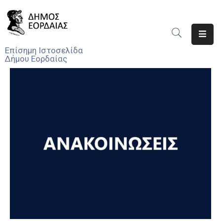
Αρχική
Επίσημη Ιστοσελίδα
Δήμου Εορδαίας
Ο
Δήμος
Νέα
Υπηρεσίες
Του
Δήμου
Προσκλήσεις
Αποφάσεις
Τηλέφωνα