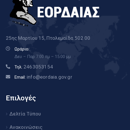
25ης Μαρτίου 15, Πτολεμαΐδα 502 00
Ωράριο:
Δευ – Παρ 7.00 πμ – 15.00 μμ
2463053154
Τηλ:
info@eordaia.gov.gr
Email:
Επιλογές
Δελτία Τύπου
Ανακοινώσεις