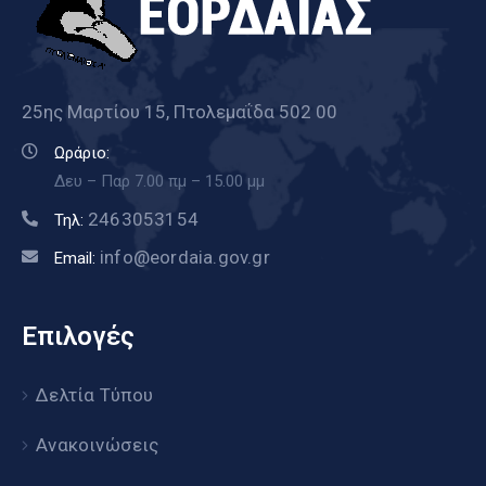
25ης Μαρτίου 15, Πτολεμαΐδα 502 00
Ωράριο:
Δευ – Παρ 7.00 πμ – 15.00 μμ
2463053154
Τηλ:
info@eordaia.gov.gr
Email:
Επιλογές
Δελτία Τύπου
Ανακοινώσεις