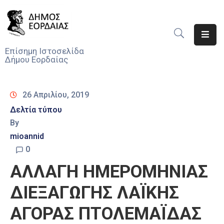
Αρχική
Επίσημη Ιστοσελίδα
Δήμου Εορδαίας
Ο
Δήμος
26 Απριλίου, 2019
Νέα
Δελτία τύπου
By
Υπηρεσίες
Του
mioannid
Δήμου
0
ΑΛΛΑΓΗ ΗΜΕΡΟΜΗΝΙΑΣ
Προσκλήσεις
ΔΙΕΞΑΓΩΓΗΣ ΛΑΪΚΗΣ
Αποφάσεις
ΑΓΟΡΑΣ ΠΤΟΛΕΜΑΪΔΑΣ
Τηλέφωνα