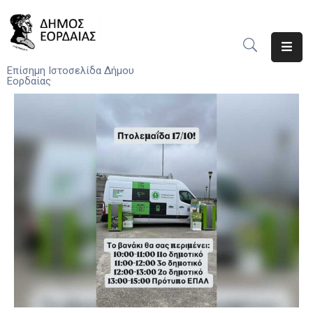
Αρχική
Επίσημη Ιστοσελίδα Δήμου
Εορδαίας
Ο
Δήμος
Νέα
Υπηρεσίες
Του
Δήμου
Προσκλήσεις
Αποφάσεις
Τηλέφωνα