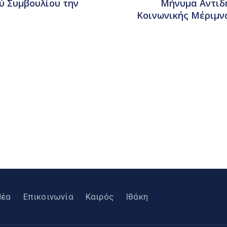
ύ Συμβουλίου την
Μήνυμα Αντιδη
Κοινωνικής Μέριμν
Νέα
Επικοινωνία
Καιρός
Ιθάκη