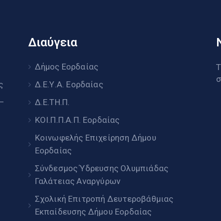
Διαύγεια
υ
Δήμος Εορδαίας
Τ
σ
ς
Δ.Ε.Υ.Α. Εορδαίας
 –
Δ.Ε.ΤΗ.Π.
ΚΟΙ.Π.Π.Α.Π. Εορδαίας
Κοινωφελής Επιχείρηση Δήμου
Εορδαίας
Σύνδεσμος Ύδρευσης Ολυμπιάδας
Γαλάτειας Αναργύρων
Σχολική Επιτροπή Δευτεροβάθμιας
Εκπαίδευσης Δήμου Εορδαίας