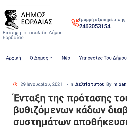
Γραμμή εξυπηρέτησης 
2463053154
Επίσημη Ιστοσελίδα Δήμου
Εορδαίας
Αρχική
Ο Δήμος
Νέα
Υπηρεσίες Του Δήμου
29 Ιανουαρίου, 2021
- In
Δελτία τύπου
By
mioan
Ένταξη της πρότασης το
βυθιζόμενων κάδων δια
συστημάτων αποθήκευση