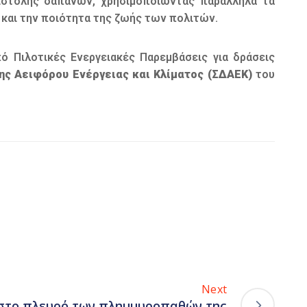
ριστολής δαπανών, χρησιμοποιώντας παράλληλα τα
και την ποιότητα της ζωής των πολιτών.
πό Πιλοτικές Ενεργειακές Παρεμβάσεις για δράσεις
ης Αειφόρου Ενέργειας και Κλίματος (ΣΔΑΕΚ)
του
Next
 στο πλευρό των πλημμυροπαθών της