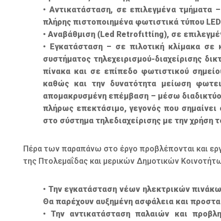
• Αντικατάσταση, σε επιλεγμένα τμήματα 
πλήρης πιστοποιημένα φωτιστικά τύπου LΕD
• Αναβάθμιση (Led Retrοfιttίng), σε επιλε
• Εγκατάσταση – σε πιλοτική κλίμακα σε
συστήματος τηλεχειρισμού-διαχείρισης δικ
πίνακα και σε επίπεδο φωτιστικού σημείου
καθώς και την δυνατότητα μείωση φωτει
απομακρυσμένη επέμβαση – μέσω διαδικτύου
πλήρως επεκτάσιμο, γεγονός που σημαίνει
στο σύστημα τηλεδιαχείρισης με την χρήση τ
Πέρα των παραπάνω στο έργο προβλέπονται και ερ
της Πτολεμαΐδας και μερικών Δημοτικών Κοινοτήτω
• Την εγκατάσταση νέων ηλεκτρικών πινάκω
Θα παρέχουν αυξημένη ασφάλεια και προστα
• Την αντικατάσταση παλαιών και προβλ