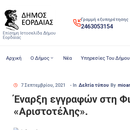
Γραμμή εξυπηρέτησης 
2463053154
Επίσημη Ιστοσελίδα Δήμου
Εορδαίας
Αρχική
Ο Δήμος
Νέα
Υπηρεσίες Του Δήμου
7 Σεπτεμβρίου, 2021
- In
Δελτία τύπου
By
mioa
Έναρξη εγγραφών στη Φι
«Αριστοτέλης».