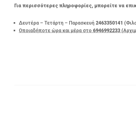
Για περισσότερες πληροφορίες, μπορείτε να επι
Δευτέρα – Τετάρτη – Παρασκευή
2463350141
(Φιλα
Οποιαδήποτε ώρα και μέρα στο
6946992233
(Αρχιμ