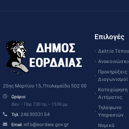
Επιλογές
Δελτία Τύπο
Ανακοινώσει
Προκηρύξεις
Διαγωνισμοί
25ης Μαρτίου 15, Πτολεμαΐδα 502 00
Καταχώρηση
Αιτήματος
Ωράριο:
Δευ – Παρ 7.00 πμ – 15.00 μμ
Τηλέφωνα
2463053154
Υπηρεσιών
Τηλ:
info@eordaia.gov.gr
Email:
Νομικά