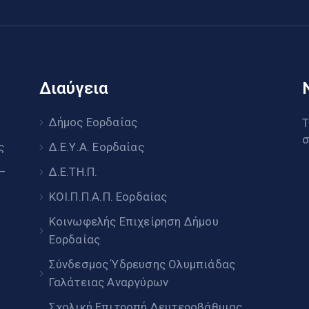
Διαύγεια
υ
Δήμος Εορδαίας
Τ
σ
ς
Δ.Ε.Υ.Α. Εορδαίας
 –
Δ.Ε.ΤΗ.Π.
ΚΟΙ.Π.Π.Α.Π. Εορδαίας
Κοινωφελής Επιχείρηση Δήμου
Εορδαίας
Σύνδεσμος Ύδρευσης Ολυμπιάδας
Γαλάτειας Αναργύρων
Σχολική Επιτροπή Δευτεροβάθμιας