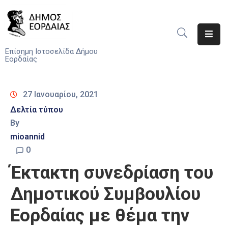
Αρχική
Επίσημη Ιστοσελίδα Δήμου
Εορδαίας
Ο
Δήμος
27 Ιανουαρίου, 2021
Νέα
Δελτία τύπου
By
Υπηρεσίες
mioannid
Του
Δήμου
0
Έκτακτη συνεδρίαση του
Προσκλήσεις
Δημοτικού Συμβουλίου
Αποφάσεις
Εορδαίας με θέμα την
Τηλέφωνα