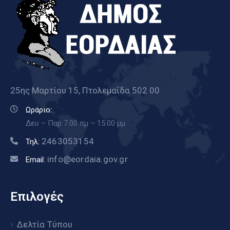
25ης Μαρτίου 15, Πτολεμαΐδα 502 00
Ωράριο:
Δευ – Παρ 7.00 πμ – 15.00 μμ
2463053154
Τηλ:
info@eordaia.gov.gr
Email:
Επιλογές
Δελτία Τύπου