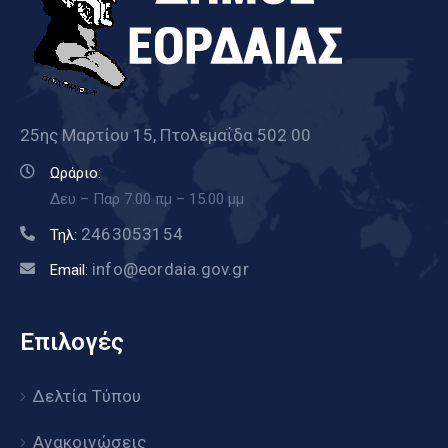
25ης Μαρτίου 15, Πτολεμαΐδα 502 00
Ωράριο:
Δευ – Παρ 7.00 πμ – 15.00 μμ
2463053154
Τηλ:
info@eordaia.gov.gr
Email:
Επιλογές
Δελτία Τύπου
Ανακοινώσεις