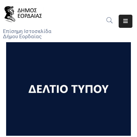
Αρχική
Επίσημη Ιστοσελίδα
Δήμου Εορδαίας
Ο
Δήμος
Νέα
Υπηρεσίες
Του
Δήμου
Προσκλήσεις
Αποφάσεις
Τηλέφωνα