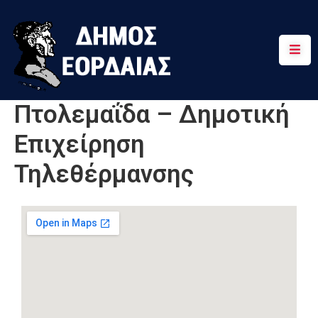
Αρχική
Πτολεμαΐδα
Πτολεμαΐδα – Δημοτική
Κοινότητες
Επιχείρηση
Τουρισμός
Τηλεθέρμανσης
Διαδρομές
Χρήσιμα