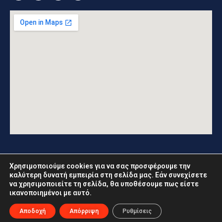
Χρησιμοποιούμε cookies για να σας προσφέρουμε την
καλύτερη δυνατή εμπειρία στη σελίδα μας. Εάν συνεχίσετε
να χρησιμοποιείτε τη σελίδα, θα υποθέσουμε πως είστε
www.eordaia.gov.gr © 2021. Με επιφύλαξη παντός
ικανοποιημένοι με αυτό.
δικαιώματος
Αποδοχή
Απόρριψη
Ρυθμίσεις