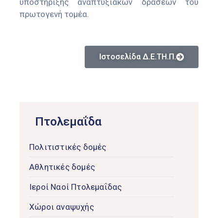
υποστήριξης αναπτυξιακών δράσεων του
πρωτογενή τομέα.
Ιστοσελίδα Δ.Ε.ΤΗ.Π.
Πτολεμαΐδα
Πολιτιστικές δομές
Αθλητικές δομές
Ιεροί Ναοί Πτολεμαΐδας
Χώροι αναψυχής