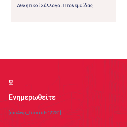
Αθλητικοί Σύλλογοι Πτολεμαΐδας
Ενημερωθείτε
[mc4wp_form id="228"]