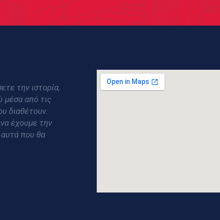
ετε την ιστορία,
ώ μέσα από τις
ου διαθέτουν.
 να έχουμε την
 αυτά που θα