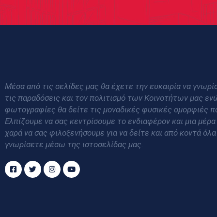
Μέσα από τις σελίδες μας θα έχετε την ευκαιρία να γνωρίσ
τις παραδόσεις και τον πολιτισμό των Κοινοτήτων μας εν
φωτογραφίες θα δείτε τις μοναδικές φυσικές ομορφιές π
Ελπίζουμε να σας κεντρίσουμε το ενδιαφέρον και μια μέρα
χαρά να σας φιλοξενήσουμε για να δείτε και από κοντά όλα
γνωρίσετε μέσω της ιστοσελίδας μας.