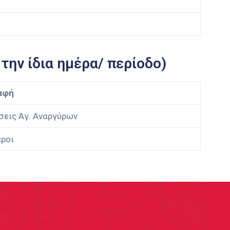
την ίδια ημέρα/ περίοδο)
αφή
εις Αγ. Αναργύρων
ροι