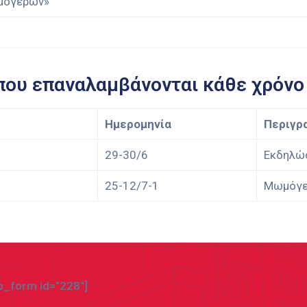
μόγερων»
που επαναλαμβάνονται κάθε χρόνο 
Ημερομηνία
Περιγρ
29-30/6
Εκδηλώσ
25-12/7-1
Μωμόγε
_form id="228"]