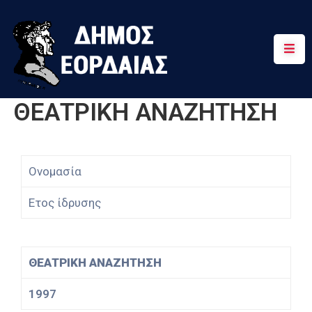
Αρχική
Πτολεμαΐδα
ΘΕΑΤΡΙΚΗ ΑΝΑΖΗΤΗΣΗ
Κοινότητες
Τουρισμός
Ονομασία
Διαδρομές
Ετος ίδρυσης
Χρήσιμα
ΘΕΑΤΡΙΚΗ ΑΝΑΖΗΤΗΣΗ
1997