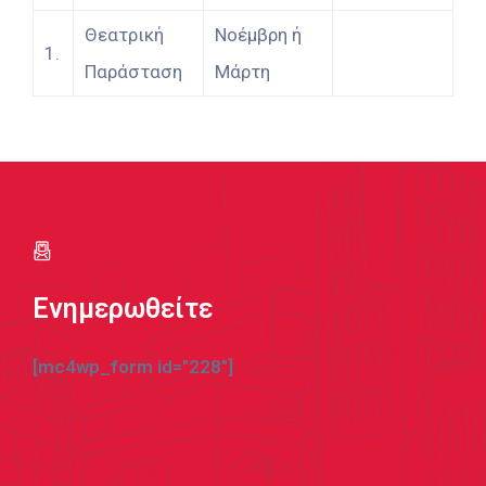
Θεατρική
Νοέμβρη ή
1.
Παράσταση
Μάρτη
Ενημερωθείτε
[mc4wp_form id="228"]