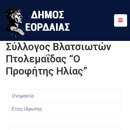
Αρχική
Πτολεμαΐδα
Σύλλογος Βλατσιωτών
Κοινότητες
Πτολεμαΐδας “Ο
Τουρισμός
Προφήτης Ηλίας”
Διαδρομές
Χρήσιμα
Ονομασία
Ετος ίδρυσης